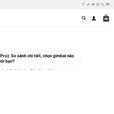
ro): So sánh chi tiết, chọn gimbal nào
với bạn?
ới nhất dành cho điện thoại thông...