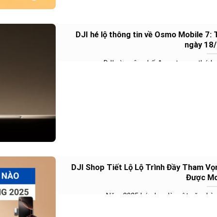
DJI hé lộ thông tin về Osmo Mobile 7: 
ngày 18
DJI vừa công bố đoạn teaser thứ hai,
DJI Shop Tiết Lộ Lộ Trình Đầy Tham V
Được Mo
Năm 2025 hứa hẹn là một năm bùng 