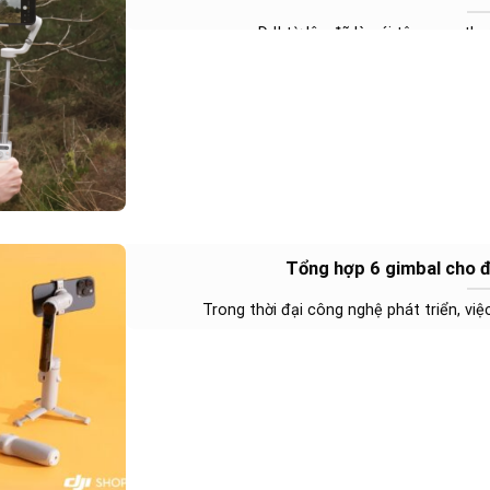
DJI từ lâu đã là cái tên quen th
Tổng hợp 6 gimbal cho đ
Trong thời đại công nghệ phát triển, việ