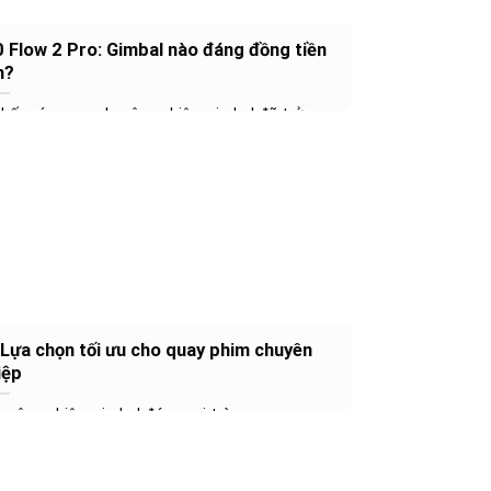
 Flow 2 Pro: Gimbal nào đáng đồng tiền
n?
hế máy quay chuyên nghiệp, gimbal đã trở...
: Lựa chọn tối ưu cho quay phim chuyên
iệp
yên nghiệp, gimbal đóng vai trò quan...