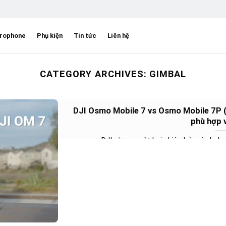
rophone
Phụ kiện
Tin tức
Liên hệ
CATEGORY ARCHIVES:
GIMBAL
DJI Osmo Mobile 7 vs Osmo Mobile 7P (P
phù hợp 
DJI vừa ra mắt hai phiên bản gimbal m