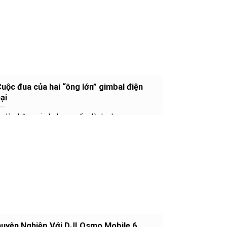
uộc đua của hai “ông lớn” gimbal điện
ại
u là những gimbal cao cấp dành cho...
uyên Nghiệp Với DJI Osmo Mobile 6