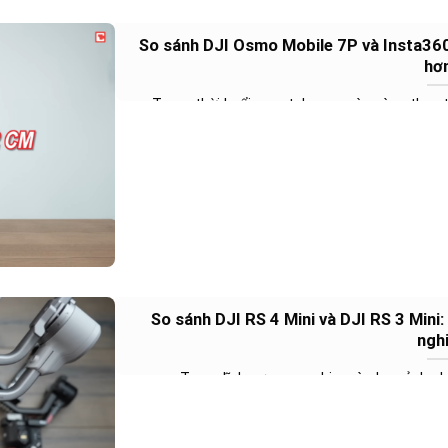
So sánh DJI Osmo Mobile 7P và Insta360
hơ
Trong thời buổi smartphone ngày càng thay t
So sánh DJI RS 4 Mini và DJI RS 3 Mini
ngh
Trong lĩnh vực quay phim và chụp ảnh chu