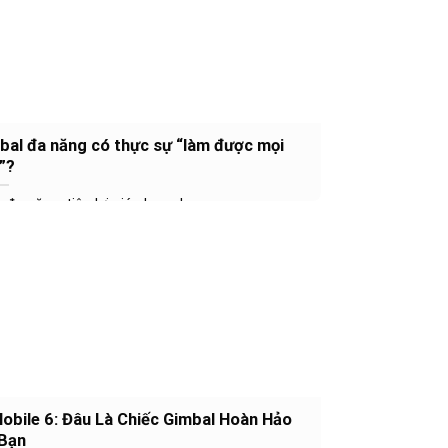
bal đa năng có thực sự “làm được mọi
”?
a năng, tiện lợi giúp bạn chụp...
bile 6: Đâu Là Chiếc Gimbal Hoàn Hảo
Bạn