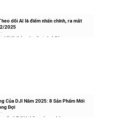
Theo dõi AI là điểm nhấn chính, ra mắt
/2/2025
 tiết lộ thông tin về gimbal điện...
ọng Của DJI Năm 2025: 8 Sản Phẩm Mới
ng Đợi
nổ với DJI khi hãng công nghệ...