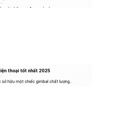
uộc với những ai đam mê công...
iện thoại tốt nhất 2025
c sở hữu một chiếc gimbal chất lượng...