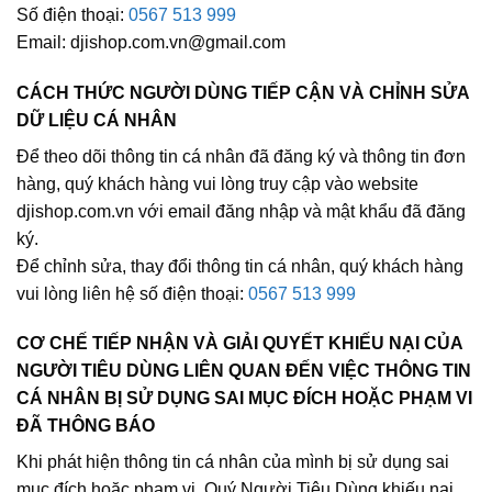
Số điện thoại:
0567 513 999
Email: djishop.com.vn@gmail.com
CÁCH THỨC NGƯỜI DÙNG TIẾP CẬN VÀ CHỈNH SỬA
DỮ LIỆU CÁ NHÂN
Để theo dõi thông tin cá nhân đã đăng ký và thông tin đơn
hàng, quý khách hàng vui lòng truy cập vào website
djishop.com.vn với email đăng nhập và mật khẩu đã đăng
ký.
Để chỉnh sửa, thay đổi thông tin cá nhân, quý khách hàng
vui lòng liên hệ số điện thoại:
0567 513 999
CƠ CHẾ TIẾP NHẬN VÀ GIẢI QUYẾT KHIẾU NẠI CỦA
NGƯỜI TIÊU DÙNG LIÊN QUAN ĐẾN VIỆC THÔNG TIN
CÁ NHÂN BỊ SỬ DỤNG SAI MỤC ĐÍCH HOẶC PHẠM VI
ĐÃ THÔNG BÁO
Khi phát hiện thông tin cá nhân của mình bị sử dụng sai
mục đích hoặc phạm vi, Quý Người Tiêu Dùng khiếu nại