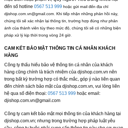
đến số hotline
0567 513 999
hoặc gửi mail đến địa chỉ
djishop.com.vn@gmail.com. Khi tiếp nhận những phản hồi này,
chúng tôi sẽ xác nhận lại thông tin, trường hợp đúng như phản
ánh của thành viên tùy theo mức độ, chúng tôi sẽ có những biện
pháp xử lý kịp thời trong vòng 24 giờ.
CAM KẾT BẢO MẬT THÔNG TIN CÁ NHÂN KHÁCH
HÀNG
Công ty thấu hiểu bảo vệ thông tin cá nhân của khách
hàng cũng chính là trách nhiệm của djishop.com.vn nên
trong bất kỳ trường hợp có thắc mắc, góp ý nào liên quan
đến chính sách bảo mật của djishop.com.vn, vui lòng liên
hệ qua số điện thoại:
0567 513 999
hoặc email:
djishop.com.vn@gmail.com
Công ty cam kết bảo mật mọi thông tin của khách hàng tại
djishop.com.vn; nhưng trong trường hợp pháp luật yêu
cầu, công ty buộc phải cung cấp thông tin này cho cơ quan