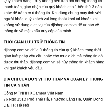
Quý khách hàng lưu ý không nên trao đổi những thông tin
thanh toán, giao nhận của quý khách cho 1 bên thứ 3 nào
khác để tránh rò rỉ thông tin. Khi dùng chung máy tính với
người khác, quý khách vui lòng thoát khỏi tài khoản khi
không sử dụng dịch vụ của djishop.com.vn để tự bảo vệ
thông tin về mật khẩu truy cập của mình.
THỜI GIAN LƯU TRỮ THÔNG TIN
djishop.com.vn chỉ giữ thông tin của quý khách trong thời
gian luật pháp yêu cầu hoặc cho mục đích mà thông tin đó
được thu thập. djishop.com.vn sẽ hủy thông tin khách hàng
khi quý khách yêu cầu.
ĐỊA CHỈ CỦA ĐƠN VỊ THU THẬP VÀ QUẢN LÝ THÔNG
TIN CÁ NHÂN
Công ty TNHH XCamera Việt Nam
76 Ngõ 151B Phố Thái Hà, Phường Láng Hạ, Quận Đống
Đa, TP. Hà Nội