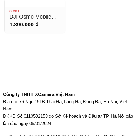
HẾT HÀNG
GIMBAL
DJI Osmo Mobile
SE
1.890.000
₫
Công ty TNHH XCamera Việt Nam
Địa chỉ: 76 Ngõ 151B Thái Hà, Láng Hạ, Đống Đa, Hà Nội, Việt
Nam
ĐKKD Số 0110592158 do Sở Kế hoạch và Đầu tư TP. Hà Nội cấp
lần đầu ngày 05/01/2024