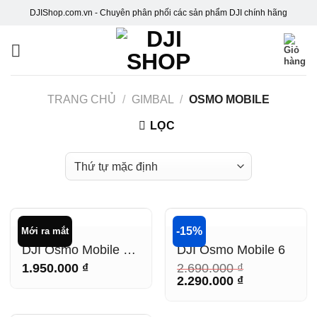
Skip
DJIShop.com.vn - Chuyên phân phối các sản phẩm DJI chính hãng
to
content
TRANG CHỦ
/
GIMBAL
/
OSMO MOBILE
LỌC
-15%
Mới ra mắt
HẾT HÀNG
HẾT HÀNG
GIMBAL
GIMBAL
DJI Osmo Mobile 7 |
DJI Osmo Mobile 6
DJI OM 7
1.950.000
₫
2.690.000
₫
Giá
Giá
2.290.000
₫
gốc
hiện
là:
tại
2.690.000 ₫.
là:
2.290.000 ₫.