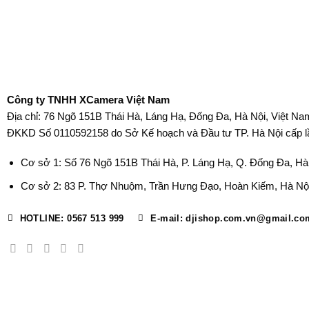
Công ty TNHH XCamera Việt Nam
Địa chỉ: 76 Ngõ 151B Thái Hà, Láng Hạ, Đống Đa, Hà Nội, Việt Na
ĐKKD Số 0110592158 do Sở Kế hoạch và Đầu tư TP. Hà Nội cấp l
Cơ sở 1: Số 76 Ngõ 151B Thái Hà, P. Láng Hạ, Q. Đống Đa, Hà
Cơ sở 2: 83 P. Thợ Nhuộm, Trần Hưng Đạo, Hoàn Kiếm, Hà Nội
HOTLINE: 0567 513 999
E-mail: djishop.com.vn@gmail.co