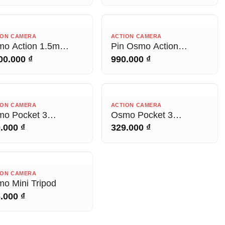
50 mAh)
HẾT HÀNG
HẾT HÀNG
ION CAMERA
ACTION CAMERA
o Action 1.5m
Pin Osmo Action
ension Rod Kit
Extreme
00.000
₫
990.000
₫
HẾT HÀNG
HẾT HÀNG
ION CAMERA
ACTION CAMERA
o Pocket 3
Osmo Pocket 3
netic ND Filter Set
Expansion Adapter
0.000
₫
329.000
₫
HẾT HÀNG
ION CAMERA
o Mini Tripod
6.000
₫