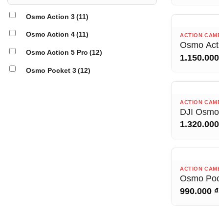
Osmo Action 3
(11)
Osmo Action 4
(11)
HẾ
ACTION CAM
Osmo Act
Osmo Action 5 Pro
(12)
Strap Mo
1.150.00
Osmo Pocket 3
(12)
HẾ
ACTION CAM
DJI Osmo
Battery H
1.320.00
HẾ
ACTION CAM
Osmo Poc
Angle Le
990.000
₫