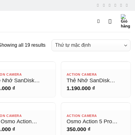
Showing all 19 results
HẾT HÀNG
HẾT HÀNG
ION CAMERA
ACTION CAMERA
 Nhớ SanDisk
Thẻ Nhớ SanDisk
treme PRO
Extreme PRO
0.000
₫
1.190.000
₫
croSDXC 64GB
microSDXC 128GB
0MB/s
200MB/s
HẾT HÀNG
HẾT HÀNG
ION CAMERA
ACTION CAMERA
 Osmo Action
Osmo Action 5 Pro
reme Battery Plus
Glass Lens Cover
0.000
₫
350.000
₫