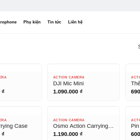
crophone
Phụ kiện
Tin tức
Liên hệ
T HÀNG
HẾT HÀNG
ERA
ACTION CAMERA
ACT
DJI Mic Mini
Thẻ
Ex
0
₫
1.090.000
₫
69
mi
20
T HÀNG
HẾT HÀNG
ERA
ACTION CAMERA
ACT
rying Case
Osmo Action Carrying
Pin
Bag
Ext
0
₫
1.190.000
₫
60