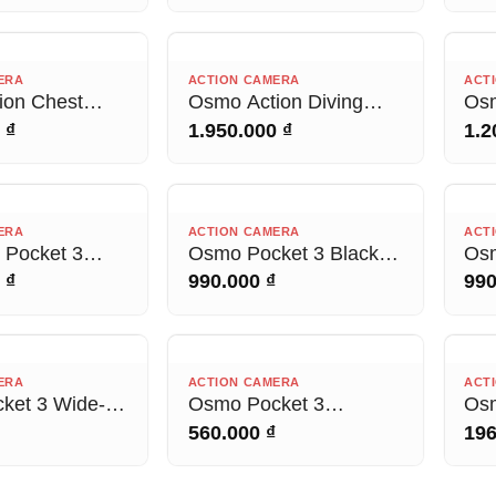
(19
T HÀNG
HẾT HÀNG
ERA
ACTION CAMERA
ACT
ion Chest
Osmo Action Diving
Osm
unt
Accessory Kit
Ext
0
₫
1.950.000
₫
1.2
T HÀNG
HẾT HÀNG
ERA
ACTION CAMERA
ACT
 Pocket 3
Osmo Pocket 3 Black
Osm
andle
Mist Filter
Mag
0
₫
990.000
₫
99
T HÀNG
HẾT HÀNG
ERA
ACTION CAMERA
ACT
ket 3 Wide-
Osmo Pocket 3
Osm
ns
Carrying Bag
560.000
₫
19