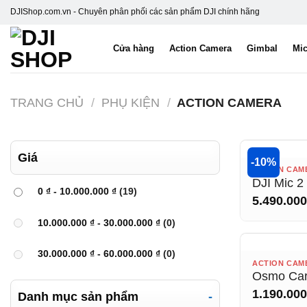
Skip
DJIShop.com.vn - Chuyên phân phối các sản phẩm DJI chính hãng
to
content
Cửa hàng
Action Camera
Gimbal
Mi
TRANG CHỦ
/
PHỤ KIỆN
/
ACTION CAMERA
Giá
-10%
HẾ
ACTION CAM
DJI Mic 2
0
₫
-
10.000.000
₫
(19)
5.490.00
10.000.000
₫
-
30.000.000
₫
(0)
30.000.000
₫
-
60.000.000
₫
(0)
HẾ
ACTION CAM
Osmo Car
1.190.00
Danh mục sản phẩm
-