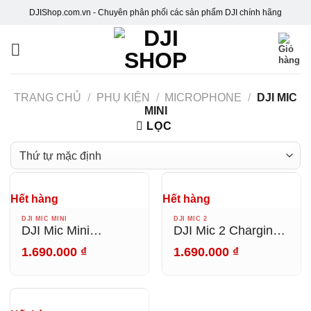
Skip
DJIShop.com.vn - Chuyên phân phối các sản phẩm DJI chính hãng
to
content
TRANG CHỦ
/
PHỤ KIỆN
/
MICROPHONE
/
DJI MIC
MINI
LỌC
Hết hàng
Hết hàng
DJI MIC MINI
DJI MIC 2
DJI Mic Mini
DJI Mic 2 Charging
Charging Case
Case
1.690.000
₫
1.690.000
₫