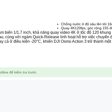
Chống nước ở độ sâu lên tới 1
Quay 4K120fps, góc rộng 155 đ
 biến 1/1.7 inch, khả năng quay video 4K ở tốc độ 120 khung hì
u, cùng với ngàm Quick-Release linh hoạt hỗ trợ việc chuyển 
ngay cả ở điều kiện -20°C, khiến DJI Osmo Action 3 trở thành mộ
tline để kiểm tra trước.