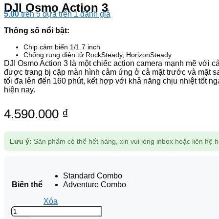
DJI Osmo Action 3
5.00
trên 5 dựa trên
1
đánh giá
Thông số nổi bật:
Chip cảm biến 1/1.7 inch
Chống rung điện tử RockSteady, HorizonSteady
DJI Osmo Action 3 là một chiếc action camera mạnh mẽ với cảm
được trang bị cặp màn hình cảm ứng ở cả mặt trước và mặt sa
tối đa lên đến 160 phút, kết hợp với khả năng chịu nhiệt tốt 
hiện nay.
4.590.000
₫
Lưu ý:
Sản phẩm có thể hết hàng, xin vui lòng inbox hoặc liên hệ ho
Standard Combo
Biến thể
Adventure Combo
Xóa
DJI
Osmo