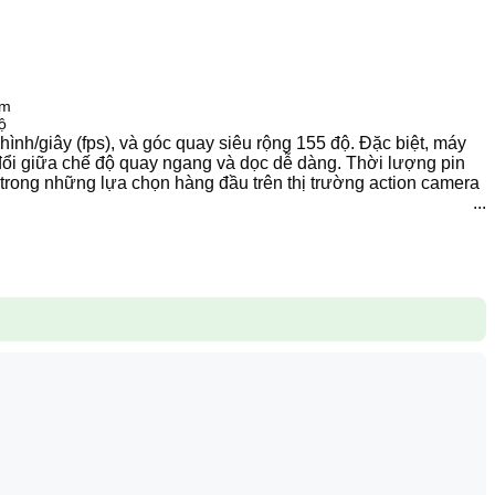
6m
ộ
nh/giây (fps), và góc quay siêu rộng 155 độ. Đặc biệt, máy
đổi giữa chế độ quay ngang và dọc dễ dàng. Thời lượng pin
t trong những lựa chọn hàng đầu trên thị trường action camera