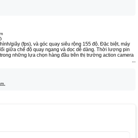
6m
ộ
nh/giây (fps), và góc quay siêu rộng 155 độ. Đặc biệt, máy
đổi giữa chế độ quay ngang và dọc dễ dàng. Thời lượng pin
t trong những lựa chọn hàng đầu trên thị trường action camera
ẩm.