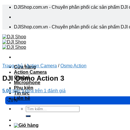
Skip
DJIShop.com.vn - Chuyên phân phối các sản phẩm DJI 
to
content
DJIShop.com.vn - Chuyên phân phối các sản phẩm DJI 
Trang chủ
/
Action Camera
/
Osmo Action
Cửa hàng
Action Camera
DJI Osmo Action 3
Gimbal
Microphone
Phụ kiện
5.00
trên 5 dựa trên
1
đánh giá
Tin tức
Liên hệ
-28%
Tìm
kiếm: