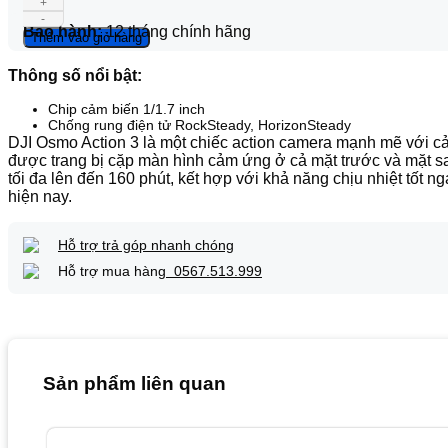
+
Action
-
Bảo hành:
12 tháng chính hãng
3
Thêm vào giỏ hàng
số
lượng
Thông số nổi bật:
Chip cảm biến 1/1.7 inch
Chống rung điện tử RockSteady, HorizonSteady
DJI Osmo Action 3 là một chiếc action camera mạnh mẽ với cảm
được trang bị cặp màn hình cảm ứng ở cả mặt trước và mặt sa
tối đa lên đến 160 phút, kết hợp với khả năng chịu nhiệt tốt 
hiện nay.
Hỗ trợ trả góp nhanh chóng
Hỗ trợ mua hàng
0567.513.999
Sản phẩm liên quan