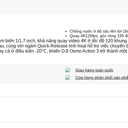
Chống nước ở độ sâu lên tới 1
Quay 4K120fps, góc rộng 155 đ
 biến 1/1.7 inch, khả năng quay video 4K ở tốc độ 120 khung hì
u, cùng với ngàm Quick-Release linh hoạt hỗ trợ việc chuyển 
ngay cả ở điều kiện -20°C, khiến DJI Osmo Action 3 trở thành mộ
Giao hàng toàn quốc
Cửa hàng phân phối sản ph