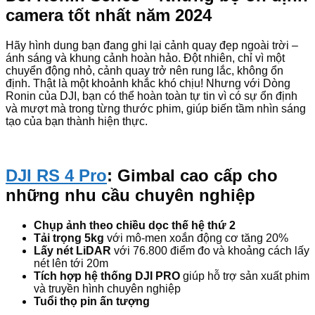
camera tốt nhất năm 2024
Hãy hình dung bạn đang ghi lại cảnh quay đẹp ngoài trời –
ánh sáng và khung cảnh hoàn hảo. Đột nhiên, chỉ vì một
chuyển động nhỏ, cảnh quay trở nên rung lắc, không ổn
định. Thật là một khoảnh khắc khó chịu! Nhưng với Dòng
Ronin của DJI, bạn có thể hoàn toàn tự tin vì có sự ổn định
và mượt mà trong từng thước phim, giúp biến tầm nhìn sáng
tạo của bạn thành hiện thực.
DJI RS 4 Pro
: Gimbal cao cấp cho
những nhu cầu chuyên nghiệp
Chụp ảnh theo chiều dọc thế hệ thứ 2
Tải trọng 5kg
với mô-men xoắn động cơ tăng 20%
Lấy nét LiDAR
với 76.800 điểm đo và khoảng cách lấy
nét lên tới 20m
Tích hợp hệ thống DJI PRO
giúp hỗ trợ sản xuất phim
và truyền hình chuyên nghiệp
Tuổi thọ pin ấn tượng