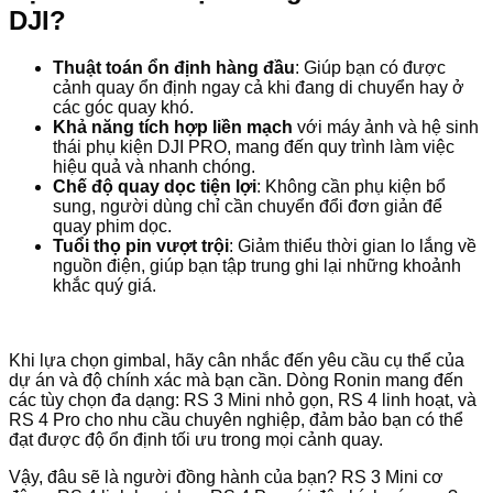
DJI?
Thuật toán ổn định hàng đầu
: Giúp bạn có được
cảnh quay ổn định ngay cả khi đang di chuyển hay ở
các góc quay khó.
Khả năng tích hợp liền mạch
với máy ảnh và hệ sinh
thái phụ kiện DJI PRO, mang đến quy trình làm việc
hiệu quả và nhanh chóng.
Chế độ quay dọc tiện lợi
: Không cần phụ kiện bổ
sung, người dùng chỉ cần chuyển đổi đơn giản để
quay phim dọc.
Tuổi thọ pin vượt trội
: Giảm thiểu thời gian lo lắng về
nguồn điện, giúp bạn tập trung ghi lại những khoảnh
khắc quý giá.
Khi lựa chọn gimbal, hãy cân nhắc đến yêu cầu cụ thể của
dự án và độ chính xác mà bạn cần. Dòng Ronin mang đến
các tùy chọn đa dạng: RS 3 Mini nhỏ gọn, RS 4 linh hoạt, và
RS 4 Pro cho nhu cầu chuyên nghiệp, đảm bảo bạn có thể
đạt được độ ổn định tối ưu trong mọi cảnh quay.
Vậy, đâu sẽ là người đồng hành của bạn? RS 3 Mini cơ