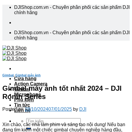
Skip
DJIShop.com.vn - Chuyên phân phối các sản phẩm DJI
to
chính hãng
content
DJIShop.com.vn - Chuyên phân phối các sản phẩm DJI
chính hãng
Gimbal
,
Gimbal máy ảnh
Cửa hàng
Action Camera
Gimbal máy ảnh tốt nhất 2024 – DJI
Gimbal
Microphone
Ronin Series
Phụ kiện
Tin tức
Posted on
28/10/2024
07/01/2025
by
DJI
Liên hệ
Tìm
Xin chào, các nhà làm phim và sáng tạo nội dung! Nếu bạn
kiếm:
đang tìm kiếm một chiếc gimbal chuyên nghiệp hàng đầu,