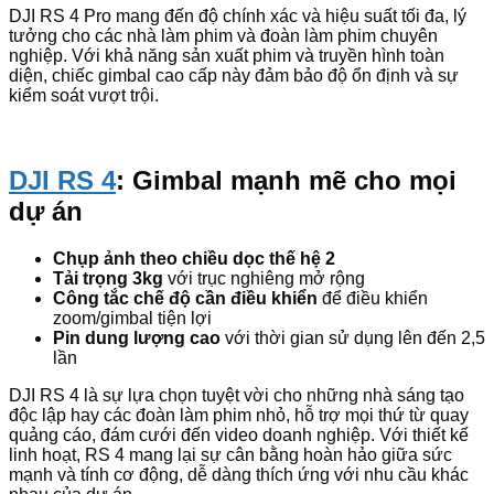
DJI RS 4 Pro mang đến độ chính xác và hiệu suất tối đa, lý
tưởng cho các nhà làm phim và đoàn làm phim chuyên
nghiệp. Với khả năng sản xuất phim và truyền hình toàn
diện, chiếc gimbal cao cấp này đảm bảo độ ổn định và sự
kiểm soát vượt trội.
DJI RS 4
: Gimbal mạnh mẽ cho mọi
dự án
Chụp ảnh theo chiều dọc thế hệ 2
Tải trọng 3kg
với trục nghiêng mở rộng
Công tắc chế độ cần điều khiển
để điều khiển
zoom/gimbal tiện lợi
Pin dung lượng cao
với thời gian sử dụng lên đến 2,5
lần
DJI RS 4 là sự lựa chọn tuyệt vời cho những nhà sáng tạo
độc lập hay các đoàn làm phim nhỏ, hỗ trợ mọi thứ từ quay
quảng cáo, đám cưới đến video doanh nghiệp. Với thiết kế
linh hoạt, RS 4 mang lại sự cân bằng hoàn hảo giữa sức
mạnh và tính cơ động, dễ dàng thích ứng với nhu cầu khác