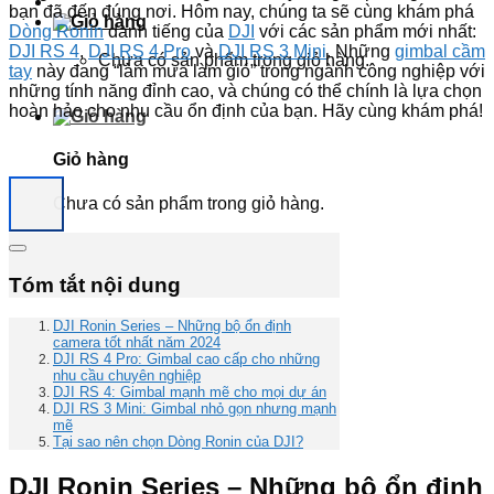
bạn đã đến đúng nơi. Hôm nay, chúng ta sẽ cùng khám phá
Dòng Ronin
danh tiếng của
DJI
với các sản phẩm mới nhất:
DJI RS 4
,
DJI RS 4 Pro
và
DJI RS 3 Mini
. Những
gimbal cầm
Chưa có sản phẩm trong giỏ hàng.
tay
này đang “làm mưa làm gió” trong ngành công nghiệp với
những tính năng đỉnh cao, và chúng có thể chính là lựa chọn
hoàn hảo cho nhu cầu ổn định của bạn. Hãy cùng khám phá!
Giỏ hàng
Chưa có sản phẩm trong giỏ hàng.
Tóm tắt nội dung
DJI Ronin Series – Những bộ ổn định
camera tốt nhất năm 2024
DJI RS 4 Pro: Gimbal cao cấp cho những
nhu cầu chuyên nghiệp
DJI RS 4: Gimbal mạnh mẽ cho mọi dự án
DJI RS 3 Mini: Gimbal nhỏ gọn nhưng mạnh
mẽ
Tại sao nên chọn Dòng Ronin của DJI?
DJI Ronin Series – Những bộ ổn định