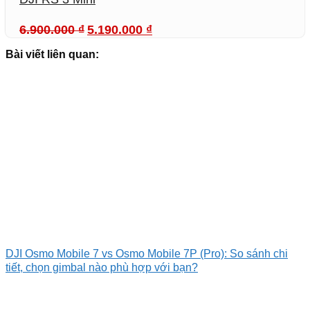
Giá
Giá
6.900.000
₫
5.190.000
₫
gốc
hiện
là:
tại
Bài viết liên quan:
6.900.000 ₫.
là:
5.190.000 ₫.
DJI Osmo Mobile 7 vs Osmo Mobile 7P (Pro): So sánh chi
tiết, chọn gimbal nào phù hợp với bạn?