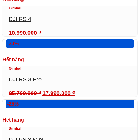
Gimbal
DJI RS 4
10.990.000
₫
-30%
Hết hàng
Gimbal
DJI RS 3 Pro
Giá
Giá
25.700.000
₫
17.990.000
₫
gốc
hiện
là:
tại
-25%
25.700.000 ₫.
là:
17.990.000 ₫.
Hết hàng
Gimbal
DJI RS 3 Mini