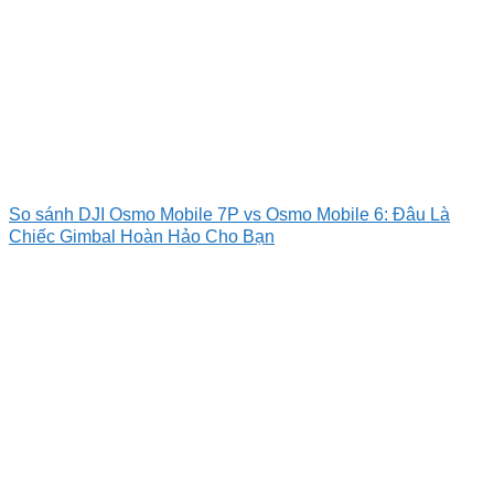
So sánh DJI Osmo Mobile 7P vs Osmo Mobile 6: Đâu Là
Chiếc Gimbal Hoàn Hảo Cho Bạn