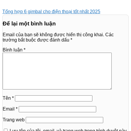
Tổng hợp 6 gimbal cho điện thoại tốt nhất 2025
Để lại một bình luận
Email của bạn sẽ không được hiển thị công khai.
Các
trường bắt buộc được đánh dấu
*
Bình luận
*
Tên
*
Email
*
Trang web
Lưu tên của tôi, email, và trang web trong trình duyệt này