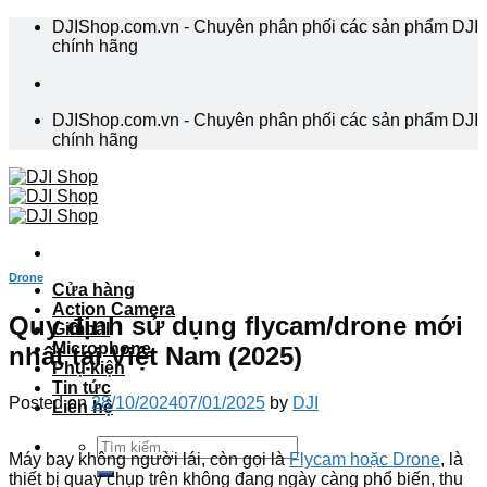
Skip
DJIShop.com.vn - Chuyên phân phối các sản phẩm DJI
to
chính hãng
content
DJIShop.com.vn - Chuyên phân phối các sản phẩm DJI
chính hãng
Drone
Cửa hàng
Action Camera
Quy định sử dụng flycam/drone mới
Gimbal
Microphone
nhất tại Việt Nam (2025)
Phụ kiện
Tin tức
Posted on
28/10/2024
07/01/2025
by
DJI
Liên hệ
Tìm
Máy bay không người lái, còn gọi là
Flycam hoặc Drone
, là
kiếm:
thiết bị quay chụp trên không đang ngày càng phổ biến, thu