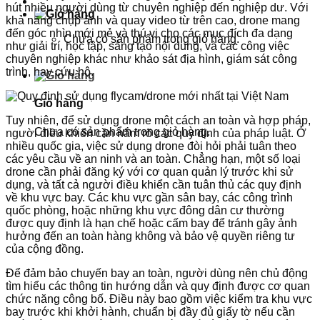
hút nhiều người dùng từ chuyên nghiệp đến nghiệp dư. Với
khả năng chụp ảnh và quay video từ trên cao, drone mang
đến góc nhìn mới mẻ và thú vị cho các mục đích đa dạng
Chưa có sản phẩm trong giỏ hàng.
như giải trí, học tập, sáng tạo nội dung, và các công việc
chuyên nghiệp khác như khảo sát địa hình, giám sát công
trình, hay cứu hộ.
Giỏ hàng
Tuy nhiên, để sử dụng drone một cách an toàn và hợp pháp,
Chưa có sản phẩm trong giỏ hàng.
người điều khiển cần nắm rõ các quy định của pháp luật. Ở
nhiều quốc gia, việc sử dụng drone đòi hỏi phải tuân theo
các yêu cầu về an ninh và an toàn. Chẳng hạn, một số loại
drone cần phải đăng ký với cơ quan quản lý trước khi sử
dụng, và tất cả người điều khiển cần tuân thủ các quy định
về khu vực bay. Các khu vực gần sân bay, các công trình
quốc phòng, hoặc những khu vực đông dân cư thường
được quy định là hạn chế hoặc cấm bay để tránh gây ảnh
hưởng đến an toàn hàng không và bảo vệ quyền riêng tư
của cộng đồng.
Để đảm bảo chuyến bay an toàn, người dùng nên chủ động
tìm hiểu các thông tin hướng dẫn và quy định được cơ quan
chức năng công bố. Điều này bao gồm việc kiểm tra khu vực
bay trước khi khởi hành, chuẩn bị đầy đủ giấy tờ nếu cần