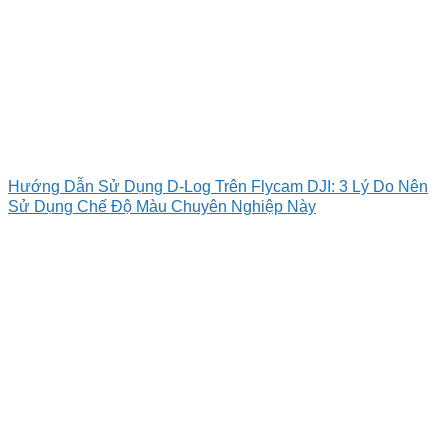
Hướng Dẫn Sử Dụng D-Log Trên Flycam DJI: 3 Lý Do Nên
Sử Dụng Chế Độ Màu Chuyên Nghiệp Này