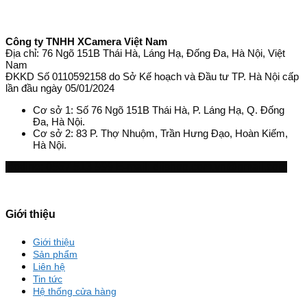
Công ty TNHH XCamera Việt Nam
Địa chỉ: 76 Ngõ 151B Thái Hà, Láng Hạ, Đống Đa, Hà Nội, Việt
Nam
ĐKKD Số 0110592158 do Sở Kế hoạch và Đầu tư TP. Hà Nội cấp
lần đầu ngày 05/01/2024
Cơ sở 1: Số 76 Ngõ 151B Thái Hà, P. Láng Hạ, Q. Đống
Đa, Hà Nội.
Cơ sở 2: 83 P. Thợ Nhuộm, Trần Hưng Đạo, Hoàn Kiếm,
Hà Nội.
Hotline: 0567 513 999
E-mail: djishop.com.vn@gmail.com
Giới thiệu
Giới thiệu
Sản phẩm
Liên hệ
Tin tức
Hệ thống cửa hàng