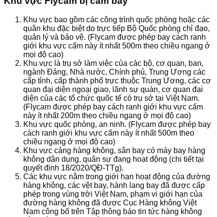
Khu vực Flycam bị cấm bay
Khu vực bao gồm các công trình quốc phòng hoặc các
quân khu đặc biệt do trực tiếp Bộ Quốc phòng chỉ đạo,
quản lý và bảo vệ. (Flycam được phép bay cách ranh
giới khu vực cấm này ít nhất 500m theo chiều ngang ở
mọi độ cao)
Khu vực là trụ sở làm việc của các bộ, cơ quan, ban,
ngành Đảng, Nhà nước, Chính phủ, Trung Ương các
cấp tỉnh, cấp thành phố trực thuộc Trung Ương, các cơ
quan đại diện ngoại giao, lãnh sự quán, cơ quan đại
diện của các tổ chức quốc tế có trụ sở tại Việt Nam.
(Flycam được phép bay cách ranh giới khu vực cấm
này ít nhất 200m theo chiều ngang ở mọi độ cao)
Khu vực quốc phòng, an ninh. (Flycam được phép bay
cách ranh giới khu vực cấm này ít nhất 500m theo
chiều ngang ở mọi độ cao)
Khu vực cảng hàng không, sân bay có máy bay hàng
không dân dụng, quân sự đang hoạt động (chi tiết tại
quyết định 18/2020/QĐ-TTg).
Các khu vực nằm trong giới hạn hoạt động của đường
hàng không, các vệt bay, hành lang bay đã được cấp
phép trong vùng trời Việt Nam, phạm vi giới hạn của
đường hàng không đã được Cục Hàng không Việt
Nam công bố trên Tập thông báo tin tức hàng không