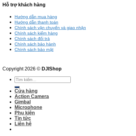
Hỗ trợ khách hàng
Hướng dẫn mua hàng
Hướng dẫn thanh toán
Chính sách vận chuyển và giao nhận
Chính sách kiểm hàng
Chính sách đổi trả
Chính sách bảo hành
Chính sách bảo mật
Copyright 2026 ©
DJIShop
Tìm
kiếm:
Cửa hàng
Action Camera
Gimbal
Microphone
Phụ kiện
Tin tức
Liên hệ