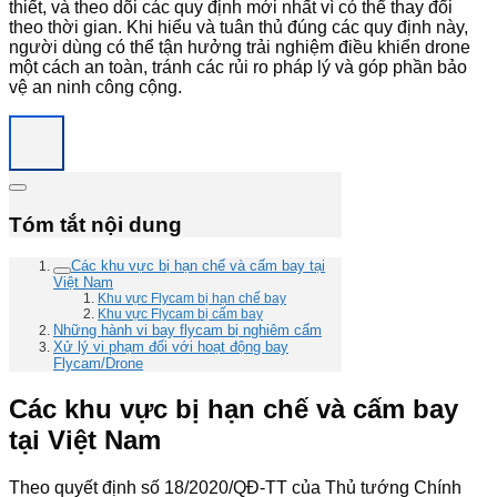
thiết, và theo dõi các quy định mới nhất vì có thể thay đổi
theo thời gian. Khi hiểu và tuân thủ đúng các quy định này,
người dùng có thể tận hưởng trải nghiệm điều khiển drone
một cách an toàn, tránh các rủi ro pháp lý và góp phần bảo
vệ an ninh công cộng.
Tóm tắt nội dung
Các khu vực bị hạn chế và cấm bay tại
Việt Nam
Khu vực Flycam bị hạn chế bay
Khu vực Flycam bị cấm bay
Những hành vi bay flycam bị nghiêm cấm
Xử lý vi phạm đối với hoạt động bay
Flycam/Drone
Các khu vực bị hạn chế và cấm bay
tại Việt Nam
Theo quyết định số 18/2020/QĐ-TT của Thủ tướng Chính