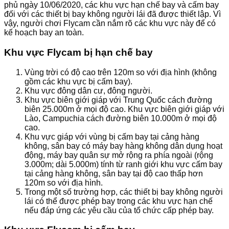
phủ ngày 10/06/2020, các khu vực hạn chế bay và cấm bay
đối với các thiết bị bay không người lái đã được thiết lập. Vì
vậy, người chơi Flycam cần nắm rõ các khu vực này để có
kế hoạch bay an toàn.
Khu vực Flycam bị hạn chế bay
Vùng trời có độ cao trên 120m so với địa hình (không
gồm các khu vực bị cấm bay).
Khu vực đông dân cư, đông người.
Khu vực biên giới giáp với Trung Quốc cách đường
biên 25.000m ở mọi độ cao. Khu vực biên giới giáp với
Lào, Campuchia cách đường biên 10.000m ở mọi độ
cao.
Khu vực giáp với vùng bị cấm bay tại cảng hàng
không, sân bay có máy bay hàng không dân dụng hoạt
động, máy bay quân sự mở rộng ra phía ngoài (rộng
3.000m; dài 5.000m) tính từ ranh giới khu vực cấm bay
tại cảng hàng không, sân bay tại độ cao thấp hơn
120m so với địa hình.
Trong một số trường hợp, các thiết bị bay không người
lái có thể được phép bay trong các khu vực hạn chế
nếu đáp ứng các yêu cầu của tổ chức cấp phép bay.